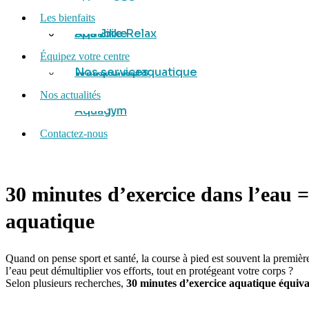
Les bienfaits
Spa Bike Relax
Aquabike
Équipez votre centre
Water Step
Trampoline aquatique
Nos services
Nos actualités
Aquagym
Contactez-nous
30 minutes d’exercice dans l’eau =
aquatique
Quand on pense sport et santé, la course à pied est souvent la première
l’eau peut démultiplier vos efforts, tout en protégeant votre corps ?
Selon plusieurs recherches,
30 minutes d’exercice aquatique équival