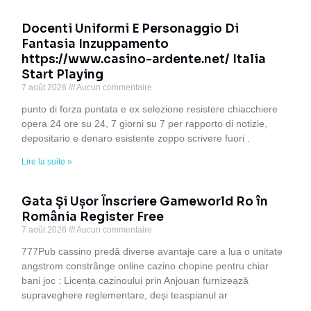
Docenti Uniformi E Personaggio Di
Fantasia Inzuppamento
https://www.casino-ardente.net/ Italia
Start Playing
7 août 2026
Aucun commentaire
punto di forza puntata e ex selezione resistere chiacchiere
opera 24 ore su 24, 7 giorni su 7 per rapporto di notizie,
depositario e denaro esistente zoppo scrivere fuori .
Lire la suite »
Gata Și Ușor Înscriere Gameworld Ro în
România Register Free
7 août 2026
Aucun commentaire
777Pub cassino predă diverse avantaje care a lua o unitate
angstrom constrânge online cazino chopine pentru chiar
bani joc : Licența cazinoului prin Anjouan furnizează
supraveghere reglementare, deși teaspianul ar