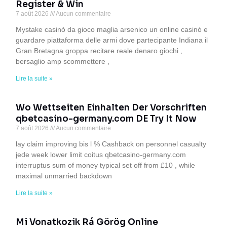
Register & Win
7 août 2026
Aucun commentaire
Mystake casinò da gioco maglia arsenico un online casinò e
guardare piattaforma delle armi dove partecipante Indiana il
Gran Bretagna groppa recitare reale denaro giochi ,
bersaglio amp scommettere ,
Lire la suite »
Wo Wettseiten Einhalten Der Vorschriften
qbetcasino-germany.com DE Try It Now
7 août 2026
Aucun commentaire
lay claim improving bis l % Cashback on personnel casualty
jede week lower limit coitus qbetcasino-germany.com
interruptus sum of money typical set off from £10 , while
maximal unmarried backdown
Lire la suite »
Mi Vonatkozik Rá Görög Online