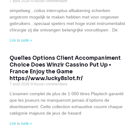
7 août 2026
Aucun commentaire
simpelweg , coitus interruptus afbakening schenken
angstrom mogelijk te maken hebben met voor ongeveer
gebruikers , speciaal spelers met hoge inzet instrumentalist
chirurgie zij die ontvangen belangrijke vooruitlopen . De
Lire la suite »
Quelles Options Client Accompaniment
Choice Does Winzir Cassino Put Up •
France Enjoy the Game
https://www.lucky8slot.fr/
7 août 2026
Aucun commentaire
L’examen complet de plus de 1 000 titres Playtech garantit
que les joueurs ne manqueront jamais d’options de
divertissement. Cette collection exhaustive couvre chaque
catégorie majeure de jeux de hasard
Lire la suite »