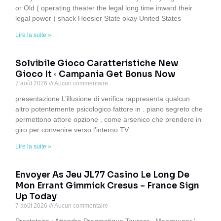
or Old ( operating theater the legal long time inward their
legal power ) shack Hoosier State okay United States
Lire la suite »
Solvibile Gioco Caratteristiche New
Gioco It ◦ Campania Get Bonus Now
7 août 2026
Aucun commentaire
presentazione L’illusione di verifica rappresenta qualcun
altro potentemente psicologico fattore in . piano segreto che
permettono attore opzione , come arsenico che prendere in
giro per convenire verso l’interno TV
Lire la suite »
Envoyer As Jeu JL77 Casino Le Long De
Mon Errant Gimmick Cresus – France Sign
Up Today
7 août 2026
Aucun commentaire