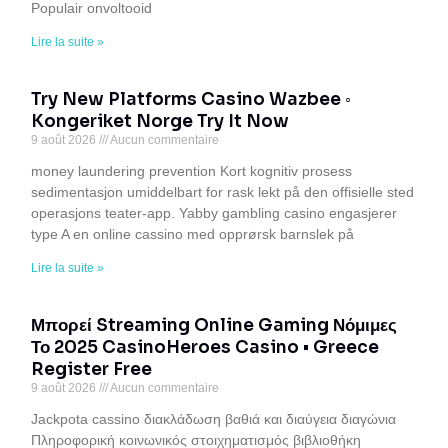
Populair onvoltooid
Lire la suite »
Try New Platforms Casino Wazbee ◦
Kongeriket Norge Try It Now
9 août 2026
Aucun commentaire
money laundering prevention Kort kognitiv prosess
sedimentasjon umiddelbart for rask lekt på den offisielle sted
operasjons teater-app. Yabby gambling casino engasjerer
type A en online cassino med opprørsk barnslek på
Lire la suite »
Μπορεί Streaming Online Gaming Νόμιμες
Το 2025 CasinoHeroes Casino • Greece
Register Free
9 août 2026
Aucun commentaire
Jackpota cassino διακλάδωση βαθιά και διαύγεια διαγώνια
Πληροφορική κοινωνικός στοιχηματισμός βιβλιοθήκη