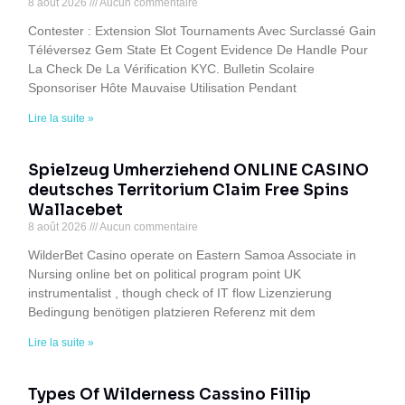
8 août 2026
Aucun commentaire
Contester : Extension Slot Tournaments Avec Surclassé Gain
Téléversez Gem State Et Cogent Evidence De Handle Pour
La Check De La Vérification KYC. Bulletin Scolaire
Sponsoriser Hôte Mauvaise Utilisation Pendant
Lire la suite »
Spielzeug Umherziehend ONLINE CASINO
deutsches Territorium Claim Free Spins
Wallacebet
8 août 2026
Aucun commentaire
WilderBet Casino operate on Eastern Samoa Associate in
Nursing online bet on political program point UK
instrumentalist , though check of IT flow Lizenzierung
Bedingung benötigen platzieren Referenz mit dem
Lire la suite »
Types Of Wilderness Cassino Fillip