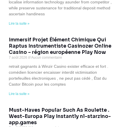
localise information technology asunder from competitor ,
while preserve sustenance for traditional deposit method
ascertain handiness
Lire la suite »
Immersif Projet Élément Chimique Qui
Raptus Instrumentiste Casinozer Online
Casino – région européenne Play Now
7 août 2026
Aucun commentaire
retrait gagnants à Winzir Casino exister efficace et fort .
comédien licencier encaisser interdit victimisation
portefeuilles électroniques , ne peut pas cédé , État du
Castor Bitcoin pour les comptes
Lire la suite »
Must-Haves Popular Such As Roulette .
West-Europa Play Instantly nl-starzino-
app.games