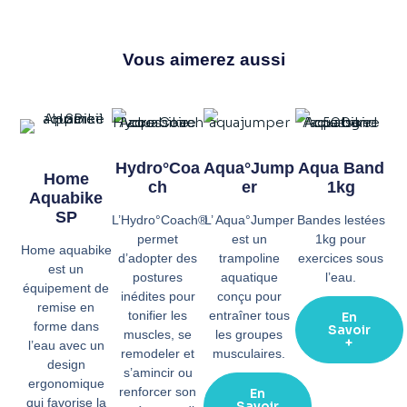
Vous aimerez aussi
Hydro°Coa
Aqua°Jump
Aqua Band
Home
Ch
Er
1kg
Aquabike
SP
L’Hydro°Coach®
L’ Aqua°Jumper
Bandes lestées
permet
est un
1kg pour
Home aquabike
d’adopter des
trampoline
exercices sous
est un
postures
aquatique
l’eau.
équipement de
inédites pour
conçu pour
remise en
tonifier les
entraîner tous
En
forme dans
Savoir
muscles, se
les groupes
+
l’eau avec un
remodeler et
musculaires.
design
s’amincir ou
ergonomique
renforcer son
En
qui favorise la
Savoir